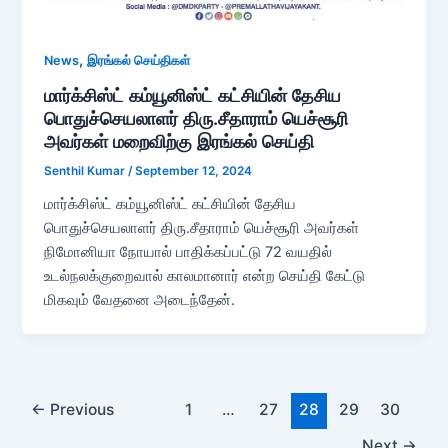
,
News
இரங்கல் செய்திகள்
மார்க்சிஸ்ட் கம்யூனிஸ்ட் கட்சியின் தேசிய
பொதுச்செயலாளர் திரு.சீதாராம் யெச்சூரி
அவர்கள் மறைவிற்கு இரங்கல் செய்தி
Senthil Kumar
/
September 12, 2024
மார்க்சிஸ்ட் கம்யூனிஸ்ட் கட்சியின் தேசிய
பொதுச்செயலாளர் திரு.சீதாராம் யெச்சூரி அவர்கள்
நிமோனியா நோயால் பாதிக்கப்பட்டு 72 வயதில்
உடல்நலக்குறைவால் காலமானார் என்ற செய்தி கேட்டு
மிகவும் வேதனை அடைந்தேன்.
←
Previous
1
…
27
28
29
30
Next
→