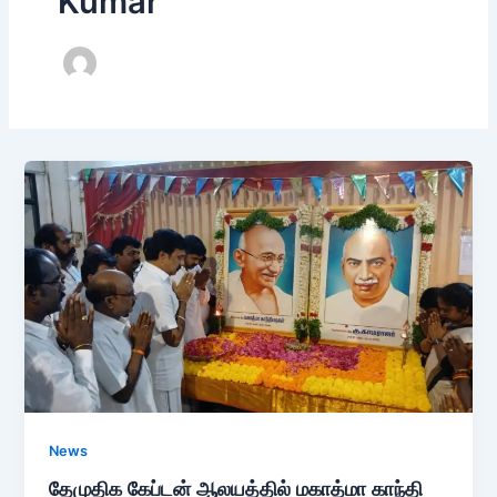
Kumar
News
தேமுதிக கேப்டன் ஆலயத்தில் மகாத்மா காந்தி