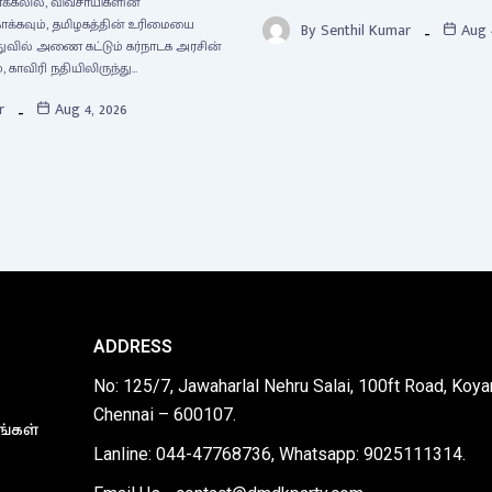
னக்கலில், விவசாயிகளின்
ாக்கவும், தமிழகத்தின் உரிமையை
By
Senthil Kumar
Aug 
துவில் அணை கட்டும் கர்நாடக அரசின்
, காவிரி நதியிலிருந்து…
r
Aug 4, 2026
ADDRESS
No: 125/7, Jawaharlal Nehru Salai, 100ft Road, Koy
Chennai – 600107.
ங்கள்
Lanline: 044-47768736, Whatsapp: 9025111314.