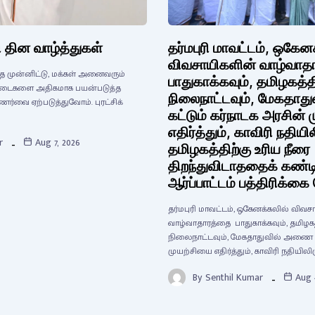
 தின வாழ்த்துகள்
தர்மபுரி மாவட்டம், ஒகேன
விவசாயிகளின் வாழ்வா
ை முன்னிட்டு, மக்கள் அனைவரும்
பாதுகாக்கவும், தமிழகத்
் ஆடைகளை அதிகமாக பயன்படுத்த
நிலைநாட்டவும், மேகதா
ணர்வை ஏற்படுத்துவோம். புரட்சிக்
கட்டும் கர்நாடக அரசின் 
எதிர்த்தும், காவிரி நதியில
r
Aug 7, 2026
தமிழகத்திற்கு உரிய நீரை
திறந்துவிடாததைக் கண்டி
ஆர்ப்பாட்டம் பத்திரிக்கை
தர்மபுரி மாவட்டம், ஒகேனக்கலில் விவ
வாழ்வாதாரத்தை பாதுகாக்கவும், தமிழ
நிலைநாட்டவும், மேகதாதுவில் அணை கட
முயற்சியை எதிர்த்தும், காவிரி நதியிலிர
By
Senthil Kumar
Aug 