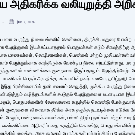
அதிகரிக்க வலியுறுத்தி அறி
Jun 2, 2026
்கியமான பேருந்து நிலையங்களில் சென்னை, திருச்சி, மதுரை போன்ற 
 பேருந்துகள் இயக்கப்படாததால் பொதுமக்கள் கடும் சிரமத்திற்கு 
ப்பாக மாணவர்கள், தொழிலாளர்கள், பெண்கள் மற்றும் முதியவர்கள் 
நேரம் பேருந்துக்காக காத்திருக்க வேண்டிய நிலை ஏற்பட்டுள்ளது. பல 
ருந்துகளின் எண்ணிக்கை குறைவாக இருப்பதாலும், நேரத்திற்கேற்ப பே
 பயணிகள் பெரும் அவதிக்கு உள்ளாகின்றனர். எனவே, தமிழ்நாடு போ
இந்த பிரச்சினையில் தனி கவனம் செலுத்தி, முக்கிய பேருந்து நிலைய
்படுத்தும் வழித்தடங்களில் கூடுதல் பேருந்துகளை உடனடியாக இய
 மேலும், பொதுமக்களின் தேவைகளை கருத்தில் கொண்டு போக்குவர
ளின் குறைகளை விரைவாக தீர்க்க அரசு தகுந்த நடவடிக்கை எடுக்க வ
. மேலும், பண்டிகைக் காலங்கள், பள்ளி திறப்பு நாட்கள் மற்றும் வார
் எண்ணிக்கை அதிகரிப்பதை கருத்தில் கொண்டு, பொதுமக்களின் 
தில் வைத்து, அரசு கூடுதல் பேருந்துகள் மற்றும் சிறப்பு பேருந்த