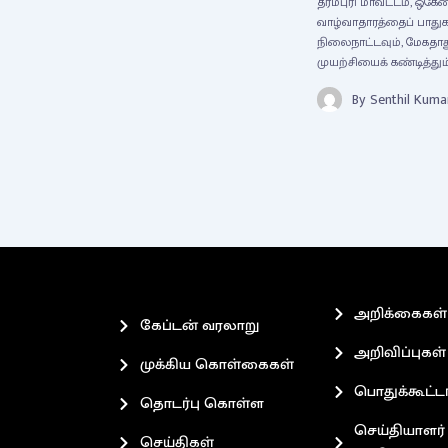
தர்மபுரி மாவட்டம், ஒகே
வாழ்வாதாரத்தைப் பாதுக
நிலைநாட்டவும், மேகதா
முயற்சியைக் கண்டித்தும்
By
Senthil Kuma
அறிக்கைகள்
கேப்டன் வரலாறு
அறிவிப்புகள்
முக்கிய கொள்கைகள்
பொதுக்கூட்ட
தொடர்பு கொள்ள
செய்தியாளர்
செய்திகள்