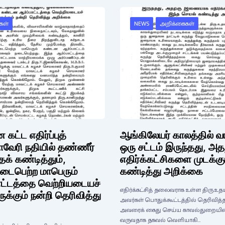
கள்
NEWS
அறிக்கைகள்
ட்ட எதிர்ப்புத்
ஆங்கிலேயர் காலத்தில் வாய
காவேரி நதியில் தண்ணீர்
ஒரு சட்டம் இருந்தது, 
க் கண்டித்தும்,
எதிர்க்கட்சிகளை முடக்கு
டைபெற்ற மாபெரும்
கண்டித்து அறிக்கை
ட்டத்தை வெற்றியடையச்
எதிர்க்கட்சித் தலைவராக உள்ள திரு.உ
்கும் நன்றி தெரிவித்து
அவர்கள் பொதுக்கூட்டத்தில் தெரிவித்த
அவரைக் கைது செய்ய காவல்துறையினர்
வருவதாக தகவல் வெளியாகி…