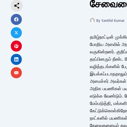
சேவையை 
By
Senthil Kumar
தமிழ்நாட்டின் முக
போதிய அளவில் அரசு
வருகின்றனர். குறி
தரப்பினரும் நீண்ட 
வழித்தடங்களில் பே
இயக்கப்படாததாலும்
அமைச்சர் அவர்கள் 
அதிக பயணிகள் பயன
எடுக்க வேண்டும்.
மேம்படுத்தி, மக்க
கேட்டுக்கொள்கிறோம்
நாட்களில் பயணிகள
தேவைகளையும் கவனத்