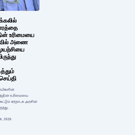
க்கலில்
தாரத்தை
தின் உரிமையை
துவில் அணை
முயற்சியை
ிருந்து
த்தும்
 செய்தி
சாயிகளின்
கத்தின் உரிமையை
்டும் கர்நாடக அரசின்
ுந்து…
4, 2026