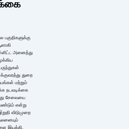
க்கை
பல பகுதிகளுக்கு
ஆளாகி
உள்ளிட்ட அனைத்து
முக்கிய
ருந்துகள்
க்குவரத்து துறை
ங்கள் மற்றும்
க்க நடவடிக்கை
த்து சேவையை
ேண்டும் என்று
 இறுதி விடுமுறை
நலனையும்
ுகளை இயக்கி,