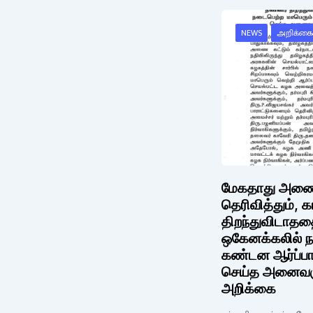
NEWS
அறிக்கை
மேகதாது அணை க
தெரிவித்தும், 
திறந்துவிடாததை
ஒகேனக்கலில் ந
கண்டன ஆர்ப்பா
செய்த அனைவருக
அறிக்கை