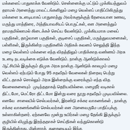
மக்களைப் பாதுகாக்க வேண்டும். சென்னைக்கு மட்டும் முக்கியத்துவம்
தராமல் அனைத்து மாவட்டங்களிலும் மழை வெள்ளப் பாதிப்பிலிருந்து
மக்களை உடனடியாகப் பாதுகாத்து அவர்களுக்குத் தேவையான உணவு,
மருந்து மாத்திரை, அத்தியாவசியப் பொருட்கள், என அனைத்தும்
தாமதமில்லாமல் கிடைக்கச் செய்ய வேண்டும். முக்கியமாக மலைப்
பகுதிகள், தாழ்வான பகுதிகள், குடிசைப் பகுதிகள், மருத்துவமனைகள்,
பள்ளிகள், இருக்கின்ற பகுதிகளில் அதிகக் கவனம் செலுத்தி இந்த
மழை வெள்ளம் மக்களை எந்த விதத்திலும் பாதிக்காத வண்ணம் அரசு
உடனடி நடவடிக்கை எடுக்க வேண்டும். நான்கு ஆண்டுக்காலம்
ஆட்சியில் இருக்கும் திமுக அரசு நான்கு ஆண்டுக் காலமும் மழை
வெள்ளம் ஏற்படும் போது 95 சதவீதம் வேலைகள் நிறைவு பெற்று
விட்டதாகச் சொல்லும் அரசு இன்றைக்கு வரைக்கும் எந்த வித
வேலைகளையும் முடிந்ததாகத் தெரியவில்லை. மழைநீர் வடிகால்
திட்டமோ, மெட்ரோ திட்டமோ இன்று வரை நூறு சதவீதம் முடியவில்லை.
எனவே சாலையில் செல்பவர்கள், இரண்டு சக்கர வாகனங்கள் , நான்கு
சக்கர வாகனங்களில் செல்பவர்கள் என அனைவருமே பாதிப்புக்கு
உள்ளாகின்றனர். ஏற்கனவே மூன்று உயிர்கள் மழை தேங்கி இருக்கும்
குழியில் விழுந்து இறந்ததாகச் செய்திகள் வந்துகொண்டு
இருக்கின்றது. மின்சாரத் துறையையும் இந்த