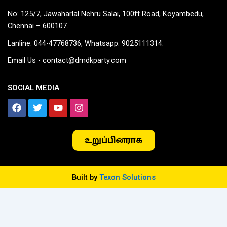
No: 125/7, Jawaharlal Nehru Salai, 100ft Road, Koyambedu,
Chennai – 600107.
Lanline: 044-47768736, Whatsapp: 9025111314.
Email Us - contact@dmdkparty.com
SOCIAL MEDIA
F
T
Y
I
a
w
o
n
c
i
u
s
e
t
t
t
உறுப்பினராக
b
t
u
a
o
e
b
g
o
r
e
r
k
a
m
Built by
Texon Solutions