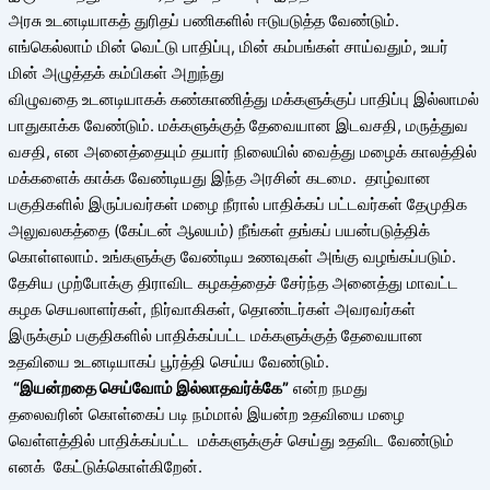
அரசு உடனடியாகத் துரிதப் பணிகளில் ஈடுபடுத்த வேண்டும்.
எங்கெல்லாம் மின் வெட்டு பாதிப்பு, மின் கம்பங்கள் சாய்வதும், உயர்
மின் அழுத்தக் கம்பிகள் அறுந்து
விழுவதை உடனடியாகக் கண்காணித்து மக்களுக்குப் பாதிப்பு இல்லாமல்
பாதுகாக்க வேண்டும். மக்களுக்குத் தேவையான இடவசதி, மருத்துவ
வசதி, என அனைத்தையும் தயார் நிலையில் வைத்து மழைக் காலத்தில்
மக்களைக் காக்க வேண்டியது இந்த அரசின் கடமை. தாழ்வான
பகுதிகளில் இருப்பவர்கள் மழை நீரால் பாதிக்கப் பட்டவர்கள் தேமுதிக
அலுவலகத்தை (கேப்டன் ஆலயம்) நீங்கள் தங்கப் பயன்படுத்திக்
கொள்ளலாம். உங்களுக்கு வேண்டிய உணவுகள் அங்கு வழங்கப்படும்.
தேசிய முற்போக்கு திராவிட கழகத்தைச் சேர்ந்த அனைத்து மாவட்ட
கழக செயலாளர்கள், நிர்வாகிகள், தொண்டர்கள் அவரவர்கள்
இருக்கும் பகுதிகளில் பாதிக்கப்பட்ட மக்களுக்குத் தேவையான
உதவியை உடனடியாகப் பூர்த்தி செய்ய வேண்டும்.
“இயன்றதை செய்வோம் இல்லாதவர்க்கே”
என்ற நமது
தலைவரின் கொள்கைப் படி நம்மால் இயன்ற உதவியை மழை
வெள்ளத்தில் பாதிக்கப்பட்ட மக்களுக்குச் செய்து உதவிட வேண்டும்
எனக் கேட்டுக்கொள்கிறேன்.