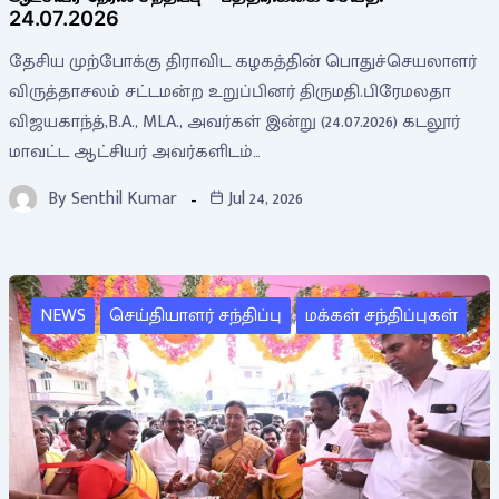
24.07.2026
தேசிய முற்போக்கு திராவிட கழகத்தின் பொதுச்செயலாளர்
விருத்தாசலம் சட்டமன்ற உறுப்பினர் திருமதி.பிரேமலதா
விஜயகாந்த்,B.A., MLA., அவர்கள் இன்று (24.07.2026) கடலூர்
மாவட்ட ஆட்சியர் அவர்களிடம்…
By
Senthil Kumar
Jul 24, 2026
NEWS
செய்தியாளர் சந்திப்பு
மக்கள் சந்திப்புகள்