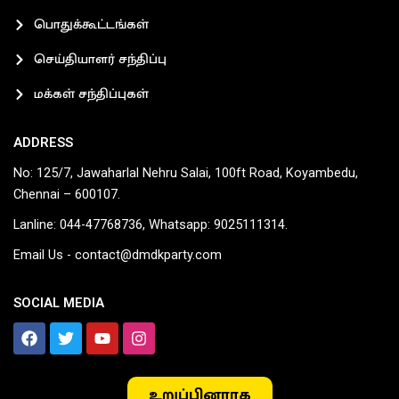
பொதுக்கூட்டங்கள்
செய்தியாளர் சந்திப்பு
மக்கள் சந்திப்புகள்
ADDRESS
No: 125/7, Jawaharlal Nehru Salai, 100ft Road, Koyambedu,
Chennai – 600107.
Lanline: 044-47768736, Whatsapp: 9025111314.
Email Us - contact@dmdkparty.com
SOCIAL MEDIA
F
T
Y
I
a
w
o
n
c
i
u
s
e
t
t
t
உறுப்பினராக
b
t
u
a