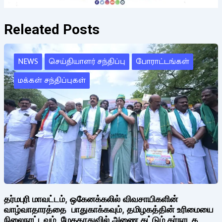
Releated Posts
NEWS
செய்தியாளர் சந்திப்பு
போராட்டங்கள்
மக்கள் சந்திப்புகள்
தர்மபுரி மாவட்டம், ஒகேனக்கலில் விவசாயிகளின்
வாழ்வாதாரத்தை பாதுகாக்கவும், தமிழகத்தின் உரிமையை
நிலைநாட்டவும், மேகதாதுவில் அணை கட்டும் கர்நாடக