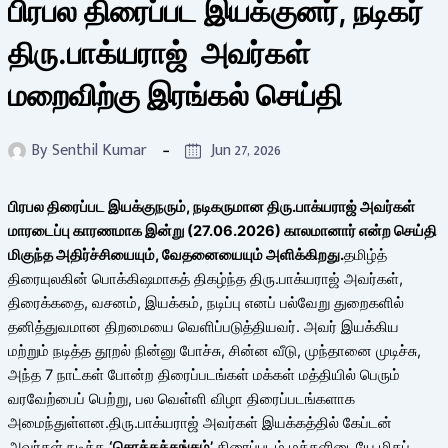
பிரபல திரைப்பட இயக்குனர், நடிகர்
திரு.பாக்யராஜ் அவர்கள்
மறைவிற்கு இரங்கல் செய்தி
By
Senthil Kumar
Jun 27, 2026
பிரபல திரைப்பட இயக்குநரும், நடிகருமான திரு.பாக்யராஜ் அவர்கள்
மாரடைப்பு காரணமாக இன்று (27.06.2026) காலமானார் என்ற செய்தி
மிகுந்த அதிர்ச்சியையும், வேதனையையும் அளிக்கிறது.
தமிழ்த்
திரையுலகின் பொக்கிஷமாகத் திகழ்ந்த திரு.பாக்யராஜ் அவர்கள்,
திரைக்கதை, வசனம், இயக்கம், நடிப்பு எனப் பல்வேறு துறைகளில்
தனித்துவமான திறமையை வெளிப்படுத்தியவர். அவர் இயக்கிய
மற்றும் நடித்த தூறல் நின்னு போச்சு, சின்ன வீடு, முந்தானை முடிச்சு,
அந்த 7 நாட்கள் போன்ற திரைப்படங்கள் மக்கள் மத்தியில் பெரும்
வரவேற்பைப் பெற்று, பல வெள்ளி விழா திரைப்படங்களாக
அமைந்துள்ளன.திரு.பாக்யராஜ் அவர்கள் இயக்கத்தில் கேப்டன்
அவர்கள் நடித்த
‘சொக்கத்தங்கம்’
திரைப்படம் மக்களிடையே மிகப்