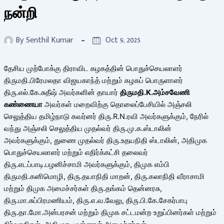
நன்றி
By
Senthil Kumar
Oct 9, 2025
தேசிய முற்போக்கு திராவிட கழகத்தின் பொதுச்செயலாளர்
திருமதி.பிரேமலதா விஜயகாந்த் மற்றும் கழகப் பொருளாளர்
திரு.எல்.கே.சுதீஷ் அவர்களின் தாயார்
திருமதி.
K.அம்சவேணி
கண்ணையா
அவர்கள் மறைவிற்கு தொலைப்பேசியில் அஞ்சலி
செலுத்திய தமிழ்நாடு கவர்னர் திரு.R.N.ரவி அவர்களுக்கும், நேரில்
வந்து அஞ்சலி செலுத்திய முதல்வர் திரு.மு.க.ஸ்டாலின்
அவர்களுக்கும், துணை முதல்வர் திரு.உதயநிதி ஸ்டாலின், அதிமுக
பொதுச்செயலாளர் மற்றும் எதிர்க்கட்சி தலைவர்
திரு.எடப்பாடி.பழனிச்சாமி அவர்களுக்கும், திமுக எம்பி
திருமதி.கனிமொழி, திரு.தயாநிதி மாறன், திரு.கலாநிதி வீராசாமி
மற்றும் திமுக அமைச்சர்கள் திரு.தங்கம் தென்னரசு,
திரு.மா.சுப்பிரமணியம், திரு.எ.வ.வேலு, திரு.பி.கே.சேகர்பாபு
திரு.தா.மோ.அன்பரசன் மற்றும் திமுக சட்டமன்ற உறுப்பினர்கள் மற்றும்