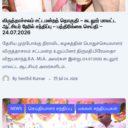
விருத்தாச்சலம் சட்டமன்றத் தொகுதி – கடலூர் மாவட்ட
ஆட்சியர் நேரில் சந்திப்பு – பத்திரிக்கை செய்தி –
24.07.2026
தேசிய முற்போக்கு திராவிட கழகத்தின் பொதுச்செயலாளர்
விருத்தாசலம் சட்டமன்ற உறுப்பினர் திருமதி.பிரேமலதா
விஜயகாந்த்,B.A., MLA., அவர்கள் இன்று (24.07.2026) கடலூர்
மாவட்ட ஆட்சியர் அவர்களிடம்…
By
Senthil Kumar
Jul 24, 2026
NEWS
செய்தியாளர் சந்திப்பு
மக்கள் சந்திப்புகள்