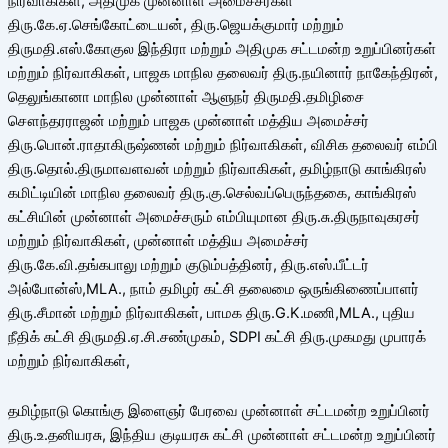
நிர்வாகிகள், அதிமுக முன்னாள் அமைச்சர்கள்
திரு.கே.ஏ.செங்கோட்டையன், திரு.ஜெயக்குமார் மற்றும்
திருமதி.எஸ்.கோகுல இந்திரா மற்றும் அதிமுக சட்டமன்ற உறுப்பினர்கள்
மற்றும் நிர்வாகிகள், பாஜக மாநில தலைவர் திரு.நயினார் நாகேந்திரன்,
தெலுங்கானா மாநில முன்னாள் ஆளுநர் திருமதி.தமிழிசை
சௌந்தரராஜன் மற்றும் பாஜக முன்னாள் மத்திய அமைச்சர்
திரு.பொன்.ராதாகிருஷ்ணன் மற்றும் நிர்வாகிகள், விசிக தலைவர் எம்பி
திரு.தொல்.திருமாவளவன் மற்றும் நிர்வாகிகள், தமிழ்நாடு காங்கிரஸ்
கமிட்டியின் மாநில தலைவர் திரு.கு.செல்வப்பெருந்தகை, காங்கிரஸ்
கட்சியின் முன்னாள் அமைச்சரும் எம்பியுமான திரு.சு.திருநாவுகரசர்
மற்றும் நிர்வாகிகள், முன்னாள் மத்திய அமைச்சர்
திரு.கே.வி.தங்கபாலு மற்றும் குடும்பத்தினர், திரு.எஸ்.பீட்டர்
அல்போன்ஸ்,MLA., நாம் தமிழர் கட்சி தலைமை ஒருங்கிணைப்பாளர்
திரு.சீமான் மற்றும் நிர்வாகிகள், பாமக திரு.G.K.மணி,MLA., புதிய
நீதிக் கட்சி திருமதி.ஏ.சி.சண்முகம், SDPI கட்சி திரு.முகமது முபாரக்
மற்றும் நிர்வாகிகள்,
தமிழ்நாடு கொங்கு இளைஞர் பேரவை முன்னாள் சட்டமன்ற உறுப்பினர்
திரு.உ.தனியரசு, இந்திய குடியரசு கட்சி முன்னாள் சட்டமன்ற உறுப்பினர்