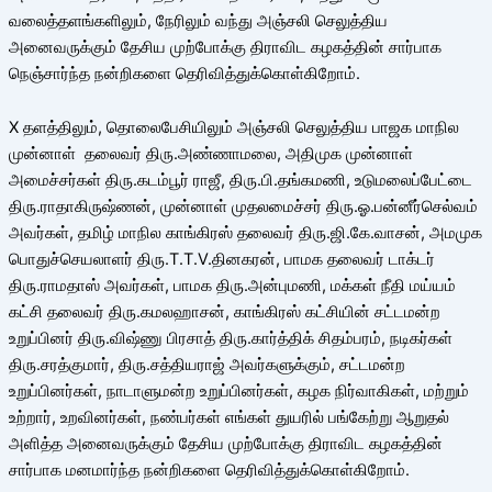
வலைத்தளங்களிலும், நேரிலும் வந்து அஞ்சலி செலுத்திய
அனைவருக்கும் தேசிய முற்போக்கு திராவிட கழகத்தின் சார்பாக
நெஞ்சார்ந்த நன்றிகளை தெரிவித்துக்கொள்கிறோம்.
X தளத்திலும், தொலைபேசியிலும் அஞ்சலி செலுத்திய பாஜக மாநில
முன்னாள் தலைவர் திரு.அண்ணாமலை, அதிமுக முன்னாள்
அமைச்சர்கள் திரு.கடம்பூர் ராஜீ, திரு.பி.தங்கமணி, உடுமலைப்பேட்டை
திரு.ராதாகிருஷ்ணன், முன்னாள் முதலமைச்சர் திரு.ஓ.பன்னீர்செல்வம்
அவர்கள், தமிழ் மாநில காங்கிரஸ் தலைவர் திரு.ஜி.கே.வாசன், அமமுக
பொதுச்செயலாளர் திரு.T.T.V.தினகரன், பாமக தலைவர் டாக்டர்
திரு.ராமதாஸ் அவர்கள், பாமக திரு.அன்புமணி, மக்கள் நீதி மய்யம்
கட்சி தலைவர் திரு.கமலஹாசன், காங்கிரஸ் கட்சியின் சட்டமன்ற
உறுப்பினர் திரு.விஷ்ணு பிரசாத் திரு.கார்த்திக் சிதம்பரம், நடிகர்கள்
திரு.சரத்குமார், திரு.சத்தியராஜ் அவர்களுக்கும், சட்டமன்ற
உறுப்பினர்கள், நாடாளுமன்ற உறுப்பினர்கள், கழக நிர்வாகிகள், மற்றும்
உற்றார், உறவினர்கள், நண்பர்கள் எங்கள் துயரில் பங்கேற்று ஆறுதல்
அளித்த அனைவருக்கும் தேசிய முற்போக்கு திராவிட கழகத்தின்
சார்பாக மனமார்ந்த நன்றிகளை தெரிவித்துக்கொள்கிறோம்.