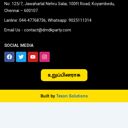
No: 125/7, Jawaharlal Nehru Salai, 100ft Road, Koyambedu,
Chennai – 600107.
Lanline: 044-47768736, Whatsapp: 9025111314.
Email Us - contact@dmdkparty.com
SOCIAL MEDIA
F
T
Y
I
a
w
o
n
c
i
u
s
e
t
t
t
உறுப்பினராக
b
t
u
a
o
e
b
g
o
r
e
r
k
a
m
Built by
Texon Solutions