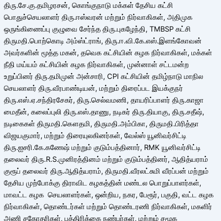
திரு.சே.கு.தமிழரசன், கொங்குநாடு மக்கள் தேசிய கட்சி
பொதுச்செயலாளர் திரு.ஈஸ்வரன் மற்றும் நிர்வாகிகள், அதிமுக
ஒருங்கிணைப்பு குழுவை சேர்ந்த திரு.புகழேந்தி, TMBSP கட்சி
திருமதி.பொற்கொடி அம்ஸ்ட்ராங், திரு.ஈ.வி.கே.எஸ்.இளங்கோவன்
அவர்களின் மூத்த மகன், தவெக கட்சியின் கழக நிர்வாகிகள், மக்கள்
நீதி மய்யம் கட்சியின் கழக நிர்வாகிகள், முன்னாள் சட்டமன்ற
உறுப்பினர் திரு.தமிமுன் அன்சாரி, CPI கட்சியின் தமிழ்நாடு மாநில
செயலாளர் திரு.வீரபாண்டியன், மற்றும் திரைப்பட இயக்குநர்
திரு.எஸ்.ஏ.சந்திரசேகர், திரு.செல்வமணி, தாயரிப்பாளர் திரு.காஜா
மைதீன், கலைப்புலி திரு.எஸ்.தாணு, நடிகர் திரு.தியாகு, திரு.சதீஷ்,
நடிகைகள் திருமதி.கௌதமி, திருமதி.அம்பிகா, திருமதி.பிரித்தா
விஜயகுமார், மற்றும் திரையுலகினர்கள், வேல்ஸ் யூனிவர்சிட்டி
திரு.ஐசரி.கே.கணேஷ் மற்றும் குடும்பத்தினார், RMK யூனிவர்சிட்டி
தலைவர் திரு.R.S.முனிரத்தினம் மற்றும் குடும்பத்தினர், ஆதித்யராம்
குரூப் தலைவர் திரு.ஆதித்யராம், திருமதி.வீரலட்சுமி வீரப்பன் மற்றும்
தேசிய முற்போக்கு திராவிட கழகத்தின் மண்டல பொறுப்பாளர்கள்,
மாவட்ட கழக செயலாளர்கள், ஒன்றிய, நகர, பேரூர், பகுதி, வட்ட கழக
நிர்வாகிகள், தொண்டர்கள் மற்றும் தொண்டரணி நிர்வாகிகள், மகளிர்
அணி சகோதரிகள், பத்திரிக்கை நண்பர்கள், மற்றும் சமூக