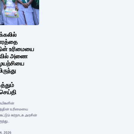
க்கலில்
தாரத்தை
தின் உரிமையை
துவில் அணை
முயற்சியை
ிருந்து
த்தும்
 செய்தி
சாயிகளின்
கத்தின் உரிமையை
்டும் கர்நாடக அரசின்
ுந்து…
4, 2026