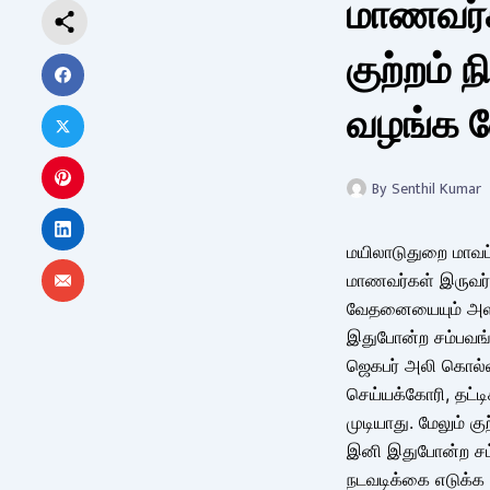
மாணவர்
குற்றம
வழங்க வ
By
Senthil Kumar
மயிலாடுதுறை மாவட்
மாணவர்கள் இருவர்,
வேதனையையும் அளிக
இதுபோன்ற சம்பவங்
ஜெகபர் அலி கொல்
செய்யக்கோரி, தட்ட
முடியாது. மேலும் க
இனி இதுபோன்ற சம்ப
நடவடிக்கை எடுக்க வ