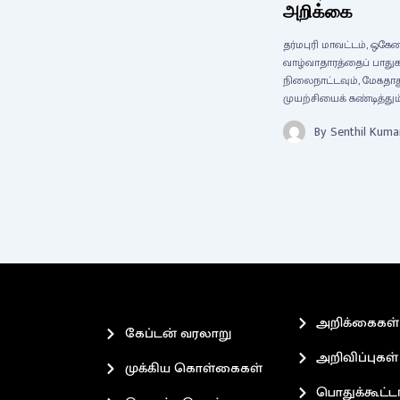
அறிக்கை
தர்மபுரி மாவட்டம், ஒகே
வாழ்வாதாரத்தைப் பாதுக
நிலைநாட்டவும், மேகதா
முயற்சியைக் கண்டித்தும்
By
Senthil Kuma
அறிக்கைகள்
கேப்டன் வரலாறு
அறிவிப்புகள்
முக்கிய கொள்கைகள்
பொதுக்கூட்ட