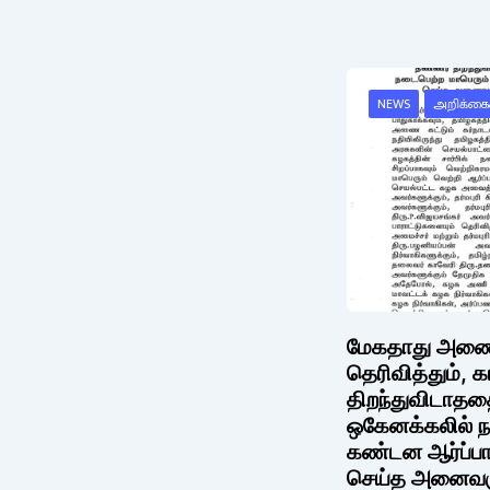
NEWS
அறிக்கை
மேகதாது அணை க
தெரிவித்தும், 
திறந்துவிடாததை
ஒகேனக்கலில் ந
கண்டன ஆர்ப்பா
செய்த அனைவருக