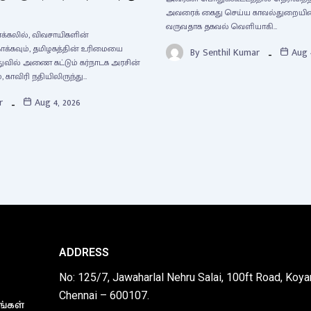
அவரைக் கைது செய்ய காவல்துறையினர்
வருவதாக தகவல் வெளியாகி…
னக்கலில், விவசாயிகளின்
ாக்கவும், தமிழகத்தின் உரிமையை
By
Senthil Kumar
Aug 
துவில் அணை கட்டும் கர்நாடக அரசின்
, காவிரி நதியிலிருந்து…
r
Aug 4, 2026
ADDRESS
No: 125/7, Jawaharlal Nehru Salai, 100ft Road, Koy
Chennai – 600107.
ங்கள்