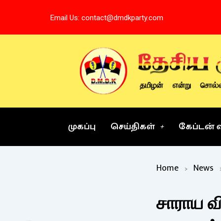
Skip
Email Us: contact@dmdkparty.com
to
content
முகப்பு
செய்திகள்
கேப்டன் 
Home
News
சாராய வ