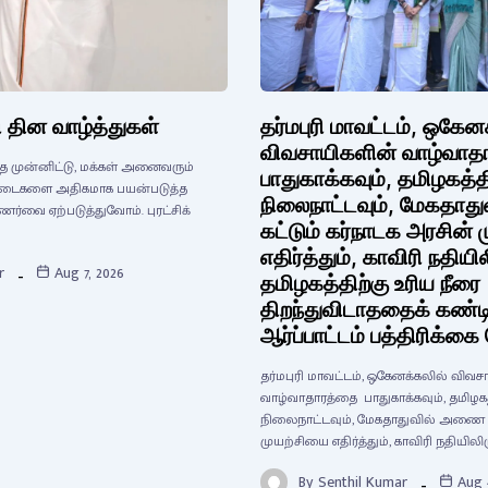
 தின வாழ்த்துகள்
தர்மபுரி மாவட்டம், ஒகேன
விவசாயிகளின் வாழ்வா
ை முன்னிட்டு, மக்கள் அனைவரும்
பாதுகாக்கவும், தமிழகத்
் ஆடைகளை அதிகமாக பயன்படுத்த
நிலைநாட்டவும், மேகதா
ணர்வை ஏற்படுத்துவோம். புரட்சிக்
கட்டும் கர்நாடக அரசின் 
எதிர்த்தும், காவிரி நதியில
r
Aug 7, 2026
தமிழகத்திற்கு உரிய நீரை
திறந்துவிடாததைக் கண்டி
ஆர்ப்பாட்டம் பத்திரிக்கை
தர்மபுரி மாவட்டம், ஒகேனக்கலில் விவ
வாழ்வாதாரத்தை பாதுகாக்கவும், தமிழ
நிலைநாட்டவும், மேகதாதுவில் அணை கட
முயற்சியை எதிர்த்தும், காவிரி நதியிலிர
By
Senthil Kumar
Aug 