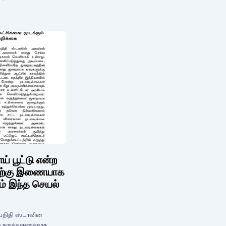
் பூட்டு என்ற
அதற்கு இணையாக
ம் இந்த செயல்
தயநிதி ஸ்டாலின்
 கருத்துகளுக்காக