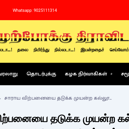
Whatsapp: 9025111314
வரலாறு
தொடர்புக்கு
கழக நிர்வாகிகள்
சம
சாராய விற்பனையை தடுக்க முயன்ற கல்லூரி மாணவர்களை படுகொலை செய்தவர்களுக்கு குற்றம் நிரூபணம் ஆனவுடன் மரண தண்டனை வழங்க வேண்டி அறிக்கை
ிற்பனையை தடுக்க முயன்ற கல