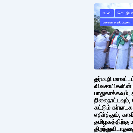
NEWS
செய்தியாள
மக்கள் சந்திப்புகள்
தர்மபுரி மாவட்
விவசாயிகளின்
பாதுகாக்கவும்
நிலைநாட்டவும்
கட்டும் கர்நாட
எதிர்த்தும், காவ
தமிழகத்திற்கு 
திறந்துவிடாததை