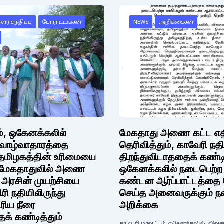
ர் சந்திப்பு
போராட்டங்கள்
NEWS
அறிக்கைகள்
டம், ஒகேனக்கலில்
மேகதாது அணை கட்ட எதிர்
 வாழ்வாதாரத்தை
தெரிவித்தும், காவேரி நத
, தமிழகத்தின் உரிமையை
திறந்துவிடாததைக் கண்டித
, மேகதாதுவில் அணை
ஒகேனக்கலில் நடைபெற்ற 
க அரசின் முயற்சியை
கண்டன ஆர்ப்பாட்டத்தை
ிரி நதியிலிருந்து
செய்த அனைவருக்கும் நன்
உரிய நீரை
அறிக்கை
க் கண்டித்தும்
தர்மபுரி மாவட்டம், ஒகேனக்கலில், விவ