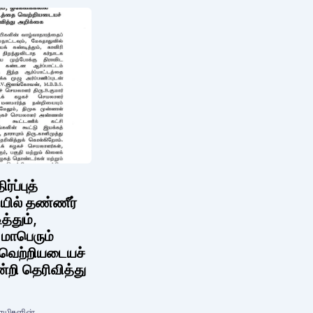
ப்புத்
ியில் தண்ணீர்
்தும்,
மாபெரும்
 வெற்றியடையச்
றி தெரிவித்து
சாயிகளின்