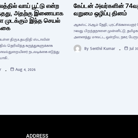
்தில் வாய் பூட்டு என்ற
கேப்டன் அவர்களின் 74வத
ுந்தது, அதற்கு இணையாக
வறுமை ஒழிப்பு தினம்
ை முடக்கும் இந்த செயல்
ஆகஸ்ட் 25ஆம் தேதி, புரட்சிக்கலைஞர்
க்கை
74வது பிறந்தநாளை முன்னிட்டு, தமிழக
அனைத்து மாவட்ட, ஒன்றிய, நகர, பேரூர்,
க உள்ள திரு.உதயநிதி ஸ்டாலின்
ில் தெரிவித்த கருத்துகளுக்காக
By
Senthil Kumar
Jul 3
வல்துறையினர் நடவடிக்கை எடுத்து
யாகி…
r
Aug 4, 2026
ADDRESS