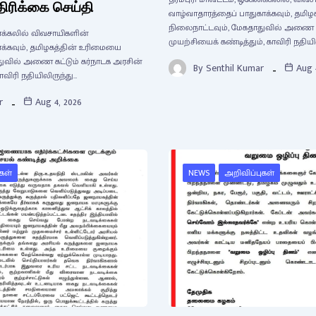
்திரிக்கை செய்தி
வாழ்வாதாரத்தைப் பாதுகாக்கவும், தம
நிலைநாட்டவும், மேகதாதுவில் அணை கட
ேனக்கலில் விவசாயிகளின்
முயற்சியைக் கண்டித்தும், காவிரி நதியி
க்கவும், தமிழகத்தின் உரிமையை
துவில் அணை கட்டும் கர்நாடக அரசின்
By
Senthil Kumar
Aug 
ாவிரி நதியிலிருந்து…
r
Aug 4, 2026
கள்
NEWS
அறிவிப்புகள்