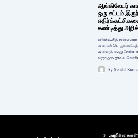
ஆங்கிலேயர் காலத
ஒரு சட்டம் இர
எதிர்க்கட்சிகள
கண்டித்து அறி
எதிர்க்கட்சித் தலைவரா
அவர்கள் பொதுக்கூட்டத்த
அவரைக் கைது செய்ய கா
வருவதாக தகவல் வெளி
By
Senthil Kuma
அறிக்கைகள்