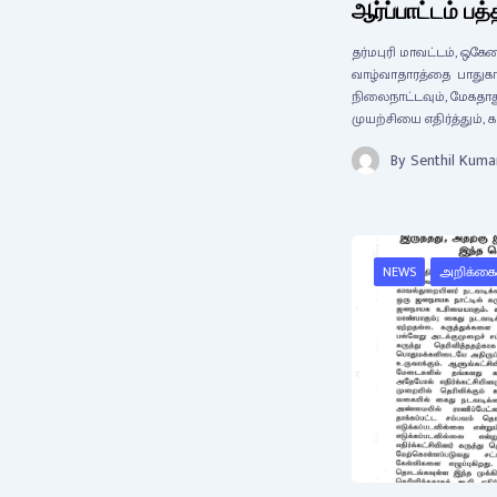
ஆர்ப்பாட்டம் பத
தர்மபுரி மாவட்டம், ஒக
வாழ்வாதாரத்தை பாதுகா
நிலைநாட்டவும், மேகதா
முயற்சியை எதிர்த்தும், க
By
Senthil Kuma
NEWS
அறிக்கை