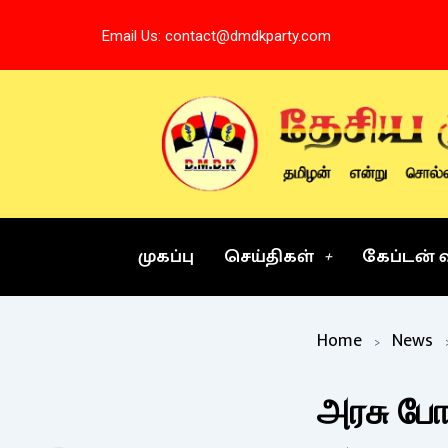
Skip
Email Us: contact@dmdkparty.com
to
content
முகப்பு
செய்திகள்
கேப்டன் 
Home
News
அரசு போ