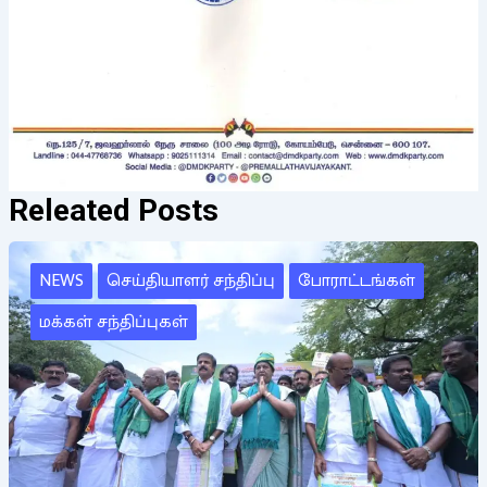
Releated Posts
NEWS
செய்தியாளர் சந்திப்பு
போராட்டங்கள்
மக்கள் சந்திப்புகள்