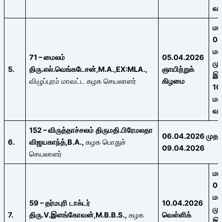
வ
ம
04
ம
71
– மைலம்
05.04.2026
மு
5.
திரு.எல்.வெங்கடேசன்
,M.A.,EX:MLA.,
ஞாயிற்றுக்
இர
விழுப்புரம் மாவட்ட கழக செயலாளர்
கிழமை
10
ம
வ
152
– விருத்தாச்சலம்
திருமதி.பிரேமலதா
06.04.2026
முதல
6.
விஜயகாந்த்,
B.A.,
கழக பொதுச்
09.04.2026
செயலாளர்
ம
04
ம
59
– தர்மபுரி
டாக்டர்
10.04.2026
மு
7.
திரு
.
V.
இளங்கோவன்
,M.B.B.S.,
கழக
வெள்ளிக்
இர