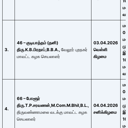
10
ம
வ
ம
04
ம
46 – குடியாத்தம்
(
தனி
)
03.04.2026
மு
3.
திரு
.
K.B.
பிரதாப்
,B.B.A.,
வேலூர் புறநகர்
வெள்ளி
இர
மாவட்ட கழக செயலாளர்
கிழமை
10
ம
வ
ம
04
66
– போளூர்
ம
திரு
.
T.P.
சரவணன்
,M.Com.M.Bhil,B.L.,
04.04.2026
மு
4.
திருவண்ணாமலை வடக்கு மாவட்ட கழக
சனிக்கிழமை
இர
செயலாளர்
10
ம