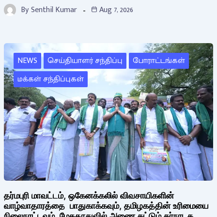
By
Senthil Kumar
Aug 7, 2026
NEWS
செய்தியாளர் சந்திப்பு
போராட்டங்கள்
மக்கள் சந்திப்புகள்
தர்மபுரி மாவட்டம், ஒகேனக்கலில் விவசாயிகளின்
வாழ்வாதாரத்தை பாதுகாக்கவும், தமிழகத்தின் உரிமையை
நிலைநாட்டவும், மேகதாதுவில் அணை கட்டும் கர்நாடக