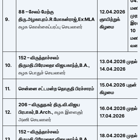
04.
மண
88
– சேலம் மேற்கு
12.04.2026
முதல
9.
திரு
.
அழகாபுரம்
.
R.
மோகன்ராஜ்
,Ex:MLA
ஞாயிற்றுக்
இரவ
கழக கொள்கைப்பரப்பு செயலாளர்
கிழமை
10
மண
வர
152
– விருத்தாச்சலம்
13.04.2026
முதல்
10.
திருமதி.பிரேமலதா விஜயகாந்த்,
B.A.,
14.04.2026
கழக பொதுச் செயலாளர்
15.04.2026
புதன்
11.
சென்னை சட்டமன்ற தொகுதி
பிரச்சாரம்
கிழமை
206
– விருதுநகர்
திரு.வி.விஜய
16.04.2026
முதல்
12.
பிரபாகர்
,B.Arch.,
கழக இளைஞர்
17.04.2026
அணி செயலாளர்
152
– விருத்தாச்சலம்
18.04.2026
முதல்
13.
திருமதி.பிரேமலதா விஜயகாந்த்,
B.A.,