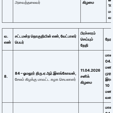
அவைத்தலைவர்
கிழமை
10
ம
வ
பிரச்சாரம்
வ.
சட்டமன்ற தொகுதியின் எண்,
வேட்பாளர்
செய்யும்
நேரம
எண்
பெயர்
தேதி
மால
04.
மண
11.04.2026
84
– ஓமலூர்
திரு.ஏ.ஆர்.இளங்கோவன்
,
முதல
8.
சனிக்
சேலம் கிழக்கு மாவட்ட கழக செயலாளர்
இரவ
கிழமை
10
மண
வர
மால