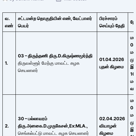
வ.
சட்டமன்ற தொகுதியின் எண்,
வேட்பாளர்
பிரச்சாரம்
நே
எண்
பெயர்
செய்யும் தேதி
ம
04
ம
03 – திருத்தணி
திரு
.
D.
கிருஷ்ணமூர்த்தி
01.04.2026
மு
1.
திருவள்ளூர் மேற்கு மாவட்ட கழக
புதன் கிழமை
இர
செயலாளர்
10
ம
வ
ம
04
ம
30 – பல்லாவரம்
02.04.2026
மு
2.
திரு
.
அனகை
.
D.
முருகேசன்
,
Ex:MLA.,
வியாழன்
இர
செங்கல்பட்டு மாவட்ட கழக செயலாளர்
கிழமை