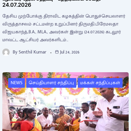
24.07.2026
தேசிய முற்போக்கு திராவிட கழகத்தின் பொதுச்செயலாளர்
விருத்தாசலம் சட்டமன்ற உறுப்பினர் திருமதி.பிரேமலதா
விஜயகாந்த்,B.A., MLA., அவர்கள் இன்று (24.07.2026) கடலூர்
மாவட்ட ஆட்சியர் அவர்களிடம்…
By
Senthil Kumar
Jul 24, 2026
NEWS
செய்தியாளர் சந்திப்பு
மக்கள் சந்திப்புகள்