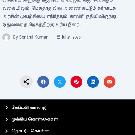
விவசாயிகளுக்கு ஆதரவாக மேலும் வலுசேர்க்கும்
வகையிலும், மேகதாதுவில் அணை கட்டும் கர்நாடக
அரசின் முயற்சியை எதிர்த்தும், காவிரி நதியிலிருந்து
இதுவரை தமிழகத்திற்கு உரிய நீரை…
By
Senthil Kumar
Jul 21, 2026
கேப்டன் வரலாறு
முக்கிய கொள்கைகள்
தொடர்பு கொள்ள