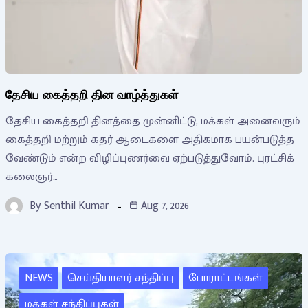
தேசிய கைத்தறி தின வாழ்த்துகள்
தேசிய கைத்தறி தினத்தை முன்னிட்டு, மக்கள் அனைவரும்
கைத்தறி மற்றும் கதர் ஆடைகளை அதிகமாக பயன்படுத்த
வேண்டும் என்ற விழிப்புணர்வை ஏற்படுத்துவோம். புரட்சிக்
கலைஞர்…
By
Senthil Kumar
Aug 7, 2026
NEWS
செய்தியாளர் சந்திப்பு
போராட்டங்கள்
மக்கள் சந்திப்புகள்