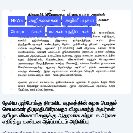
NEWS
அறிக்கைகள்
அறிவிப்புகள்
போராட்டங்கள்
மக்கள் சந்திப்புகள்
தேசிய முற்போக்கு திராவிட கழகத்தின் கழக பொதுச்
செயலாளர் திருமதி.பிரேமலதா விஜயகாந்த் அவர்கள்
தமிழக விவசாயிகளுக்கு ஆதரவாக கர்நாடக அரசை
எதிர்த்து கண்டன ஆர்ப்பாட்டம் அறிவிப்பு