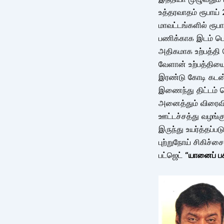
உத்தரவாதம் ரூபாய்
மாவட்டங்களில் ரூப
பணிக்காக இடம் பெய
அதிகமாக உற்பத்தி 
வேளான் உற்பத்தியை 
இரண்டு கோடி கடன் 
இணைந்து திட்டம் ச
அனைத்தும் விரைவில்
ஊட்டச்சத்து வழங்க
இருந்து உயர்த்தப்
புற்றுநோய் சிகிச்
பட்ஜெட்
“யானைப் ப