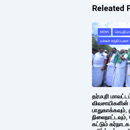
Releated 
NEWS
செய்தியாள
மக்கள் சந்திப்புகள்
தர்மபுரி மாவட்
விவசாயிகளின்
பாதுகாக்கவும்
நிலைநாட்டவும்
கட்டும் கர்நாட