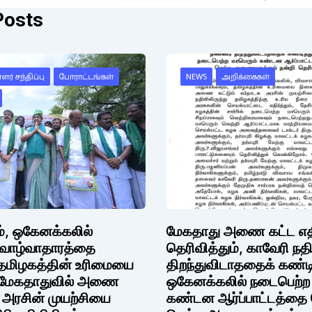
Posts
ர் சந்திப்பு
போராட்டங்கள்
NEWS
அறிக்கைகள்
டம், ஒகேனக்கலில்
மேகதாது அணை கட்ட எதிர்
 வாழ்வாதாரத்தை
தெரிவித்தும், காவேரி நத
, தமிழகத்தின் உரிமையை
திறந்துவிடாததைக் கண்டித
, மேகதாதுவில் அணை
ஒகேனக்கலில் நடைபெற்ற 
க அரசின் முயற்சியை
கண்டன ஆர்ப்பாட்டத்தை