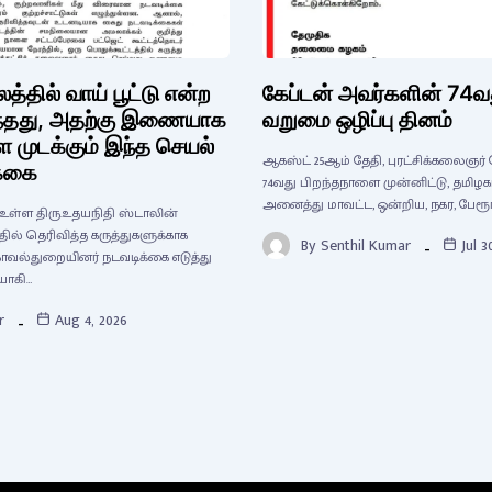
்தில் வாய் பூட்டு என்ற
கேப்டன் அவர்களின் 74வத
ுந்தது, அதற்கு இணையாக
வறுமை ஒழிப்பு தினம்
ை முடக்கும் இந்த செயல்
ஆகஸ்ட் 25ஆம் தேதி, புரட்சிக்கலைஞர்
க்கை
74வது பிறந்தநாளை முன்னிட்டு, தமிழக
அனைத்து மாவட்ட, ஒன்றிய, நகர, பேரூர்,
க உள்ள திரு.உதயநிதி ஸ்டாலின்
ில் தெரிவித்த கருத்துகளுக்காக
By
Senthil Kumar
Jul 3
வல்துறையினர் நடவடிக்கை எடுத்து
யாகி…
r
Aug 4, 2026