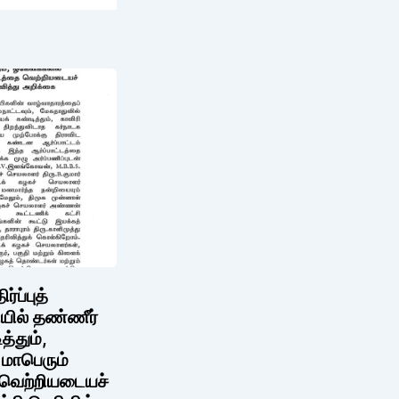
ப்புத்
ியில் தண்ணீர்
்தும்,
மாபெரும்
 வெற்றியடையச்