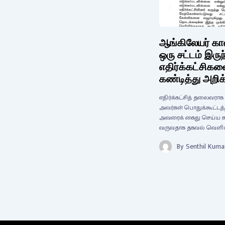
ஆங்கிலேயர் காலத
ஒரு சட்டம் இர
எதிர்க்கட்சிகள
கண்டித்து அறி
எதிர்க்கட்சித் தலைவரா
அவர்கள் பொதுக்கூட்டத்த
அவரைக் கைது செய்ய கா
வருவதாக தகவல் வெளி
By
Senthil Kuma