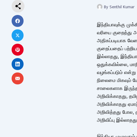
By
Senthil Kumar
இந்தியாவுக்கு முக்
வரியை குறைத்து அ
அதிகப்படியாக வேலை
குறைப்பதைப் பற்றிய
இல்லாதது, இந்திய
ஒதுக்கவில்லை, மாநி
வழங்கப்படும் என்று
நிலைமை மிகவும் ம
சாலைகளாக இருந்தா
அறிவிக்காதது, தமி
அறிவிக்காதது ஏமாற
அறிவித்தது போல, த
அறிவிப்பு இல்லாதத
இந்தியா முழுவதும் 