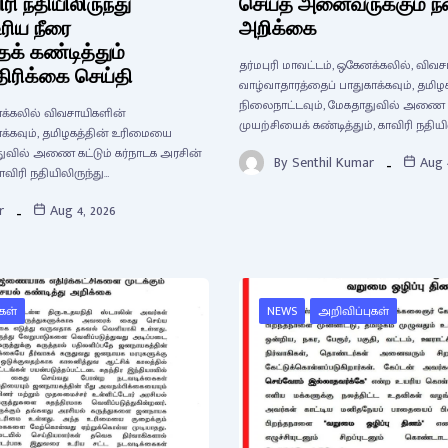
ிரி நதியிலிருந்து
செய்த அனைவருக்கும் நன்
உரிய நீரை
அறிக்கை
க் கண்டித்தும்
தர்மபுரி மாவட்டம், ஒகேனக்கலில், விவ
்திரிக்கை செய்தி
வாழ்வாதாரத்தைப் பாதுகாக்கவும், தம
நிலைநாட்டவும், மேகதாதுவில் அணை கட
ேனக்கலில் விவசாயிகளின்
முயற்சியைக் கண்டித்தும், காவிரி நதியி
க்கவும், தமிழகத்தின் உரிமையை
துவில் அணை கட்டும் கர்நாடக அரசின்
By
Senthil Kumar
Aug 
ாவிரி நதியிலிருந்து…
r
Aug 4, 2026
கள்
NEWS
அறிவிப்புகள்