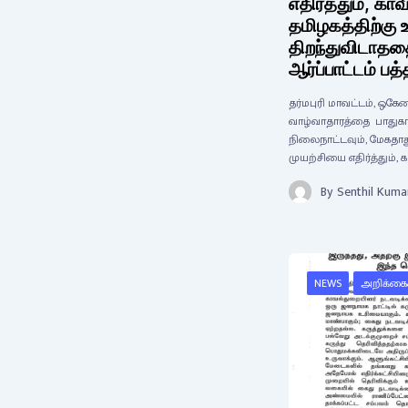
எதிர்த்தும், காவ
தமிழகத்திற்கு 
திறந்துவிடாததை
ஆர்ப்பாட்டம் பத
தர்மபுரி மாவட்டம், ஒக
வாழ்வாதாரத்தை பாதுகா
நிலைநாட்டவும், மேகதா
முயற்சியை எதிர்த்தும், க
By
Senthil Kuma
NEWS
அறிக்கை