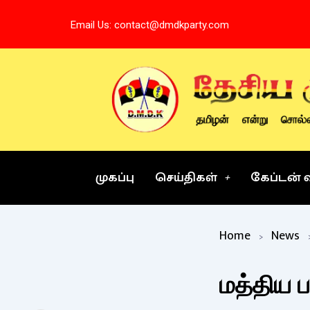
Skip
Email Us: contact@dmdkparty.com
to
content
முகப்பு
செய்திகள்
கேப்டன் 
Home
News
மத்திய ப