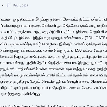
Feb 1, 2025
கியமான ஒரு திட்டமாக இருப்பது நதிகள் இணைப்பு திட்டம், புல்லட் ரயி
றிவிக்காதது ஏமாற்றத்தை அளிக்கிறது. அதேபோல் ஒவ்வொரு மாநிலத
 வாய்ப்புகளுக்கான எந்த ஒரு அறிவிப்பு திட்டம் இல்லை, மேலும் வி
 அறிவிப்பும் இல்லை, இந்தியா முழுவதும் சுங்கச்சாவடி (TOLLGATE) ர
ாவின் பழமை வாய்ந்த தமிழ் மொழியை இன்னும் ஊக்கப்படுத்துவதற்க
லங்களுக்கு உள்கட்டமைப்பு வளர்ச்சிக்கு ரூபாய் 1.50 லட்சம் கோடி வ
 சொல்லி இருப்பது வரவேற்கத்தக்கதாக இருந்தாலும், தமிழகத்தில் உள
ோசமாக உள்ளது. இதில் தேசிய நெடுஞ்சாலையாக இருந்தாலும் சரி, 
லும் சரி, மாநிலங்களில் உள்ள சாலைகள் அனைத்தும் உலகத் தரத
ழகத்தில் மழை வெள்ளத்தால் பாதிக்கப்பட்ட மக்களுக்கும், விவசாயிக
்றத்தை தருகிறது. மேலும் அசாமில் யூரியா தொழிற்சாலை அமைக்கப்ப
மிழ்நாட்டிலும் யூரியா மற்றும் மற்ற தொழிற்சாலைகள் வேலை வாய்ப்ப
ு ஏமாற்றத்தை அளிக்கிறது.
பருத்தி உற்பத்தியை அதிகரிக்கப் படுத்துவது, சிறு, குறு நிறுவனங்