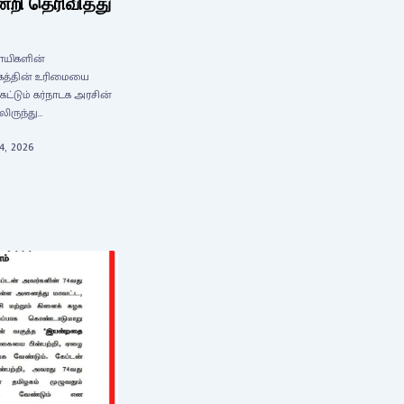
றி தெரிவித்து
சாயிகளின்
ிழகத்தின் உரிமையை
்டும் கர்நாடக அரசின்
லிருந்து…
4, 2026