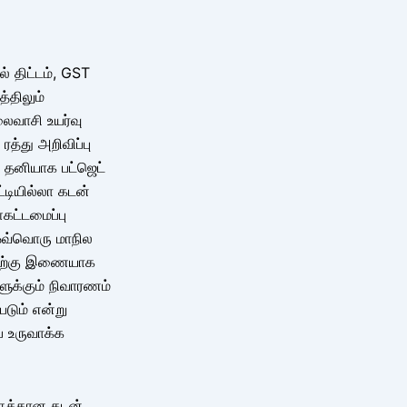
ல் திட்டம், GST
்திலும்
லைவாசி உயர்வு
த்து அறிவிப்பு
ு தனியாக பட்ஜெட்
ட்டியில்லா கடன்
்கட்டமைப்பு
ஒவ்வொரு மாநில
்திற்கு இணையாக
ளுக்கும் நிவாரணம்
டும் என்று
ை உருவாக்க
களுக்கான கடன்