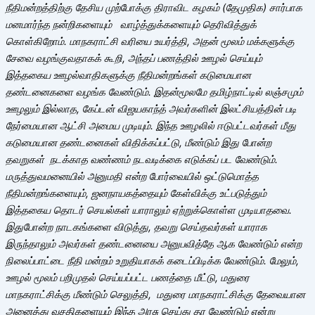
நீதிமன்றத்திற்கு தேசிய முற்போக்கு திராவிட கழகம் (தேமுதிக) சார்பாக
மனமார்ந்த நன்றிகளையும் வாழ்த்துக்களையும் தெரிவித்துக்
கொள்கிறோம். மாநகராட்சி வரியை உயர்த்தி, அதன் மூலம் மக்களுக்கு
சேவை வழங்குவதாகக் கூறி, அந்தப் பணத்தில் ஊழல் செய்யும்
இத்தகைய ஊழல்வாதிகளுக்கு நீதிமன்றங்கள் கடுமையான
தண்டனைகளை வழங்க வேண்டும். இதன்மூலமே தமிழ்நாட்டில் லஞ்சமும்
ஊழலும் இல்லாத, கேப்டன் விஜயகாந்த் அவர்களின் இலட்சியத்தின் படி
நேர்மையான ஆட்சி அமைய முடியும். இந்த ஊழலில் ஈடுபட்டவர்கள் மீது
கடுமையான தண்டனைகள் விதிக்கப்பட்டு, மீண்டும் இது போன்ற
தவறுகள் நடக்காத வண்ணம் நடவடிக்கை எடுக்கப் பட வேண்டும்.
மருத்துவமனையில் அனுமதி என்ற போர்வையில் ஒட்டுமொத்த
நீதிமன்றங்களையும், ஜனநாயகத்தையும் கேள்விக்கு உட்படுத்தும்
இத்தகைய தொடர் செயல்கள் யாராலும் ஏற்றுக்கொள்ள முடியாதவை.
இதுபோன்ற நாடகங்களை விடுத்து, தவறு செய்தவர்கள் யாராக
இருந்தாலும் அவர்கள் தண்டனையை அனுபவித்தே ஆக வேண்டும் என்ற
நிலைப்பாட்டை நீதி மன்றம் உறுதியாகக் கடைப்பிடிக்க வேண்டும். மேலும்,
ஊழல் மூலம் பறிமுதல் செய்யப்பட்ட பணத்தை மீட்டு, மதுரை
மாநகராட்சிக்கு மீண்டும் செலுத்தி, மதுரை மாநகராட்சிக்கு தேவையான
அனைத்து வசதிகளையும் இந்த அரசு செய்து தர வேண்டும் என்று