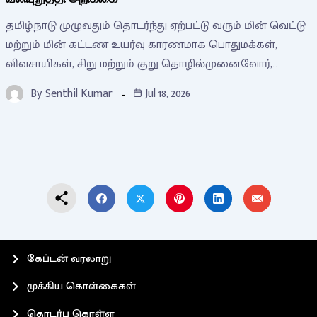
தமிழ்நாடு முழுவதும் தொடர்ந்து ஏற்பட்டு வரும் மின் வெட்டு
மற்றும் மின் கட்டண உயர்வு காரணமாக பொதுமக்கள்,
விவசாயிகள், சிறு மற்றும் குறு தொழில்முனைவோர்,…
By
Senthil Kumar
Jul 18, 2026
கேப்டன் வரலாறு
முக்கிய கொள்கைகள்
தொடர்பு கொள்ள