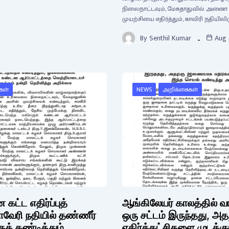
நிலைநாட்டவும், மேகதாதுவில் அணை கட
முயற்சியை எதிர்த்தும், காவிரி நதியிலிர
By
Senthil Kumar
Aug 
கள்
NEWS
அறிக்கைகள்
ட்ட எதிர்ப்புத்
ஆங்கிலேயர் காலத்தில் வாய
காவேரி நதியில் தண்ணீர்
ஒரு சட்டம் இருந்தது, 
க் கண்டித்தும்,
எதிர்க்கட்சிகளை முடக்கு