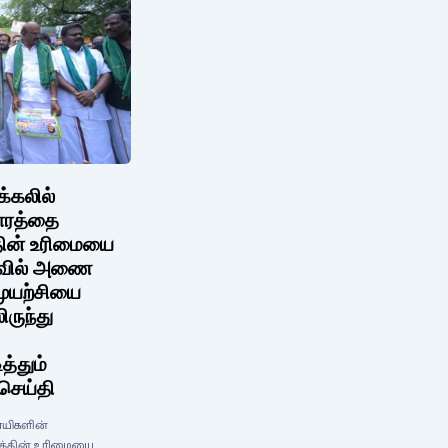
க்கலில்
தாரத்தை
தின் உரிமையை
துவில் அணை
முயற்சியை
ிருந்து
த்தும்
 செய்தி
சாயிகளின்
கத்தின் உரிமையை