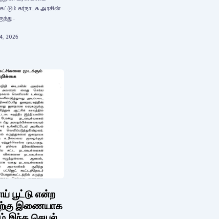
்டும் கர்நாடக அரசின்
ுந்து…
4, 2026
் பூட்டு என்ற
அதற்கு இணையாக
ம் இந்த செயல்