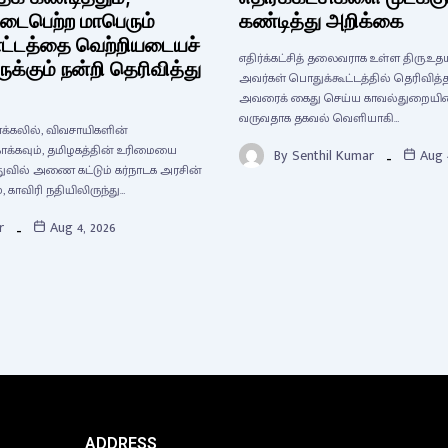
டைபெற்ற மாபெரும்
கண்டித்து அறிக்கை
ட்டத்தை வெற்றியடையச்
எதிர்க்கட்சித் தலைவராக உள்ள திரு.உ
்கும் நன்றி தெரிவித்து
அவர்கள் பொதுக்கூட்டத்தில் தெரிவித்த
அவரைக் கைது செய்ய காவல்துறையினர்
வருவதாக தகவல் வெளியாகி…
னக்கலில், விவசாயிகளின்
ாக்கவும், தமிழகத்தின் உரிமையை
By
Senthil Kumar
Aug 
துவில் அணை கட்டும் கர்நாடக அரசின்
, காவிரி நதியிலிருந்து…
r
Aug 4, 2026
ADDRESS