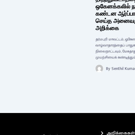
ஒகேனக்கலில் ந
கண்டன ஆர்ப்பா
செய்த அனைவருக
அறிக்கை
தர்மபுரி மாவட்டம், ஒகே
வாழ்வாதாரத்தைப் பாதுக
நிலைநாட்டவும், மேகதா
முயற்சியைக் கண்டித்தும்
By
Senthil Kuma
அறிக்கைகள்