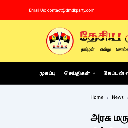
Skip
Email Us: contact@dmdkparty.com
to
content
முகப்பு
செய்திகள்
கேப்டன் 
Home
News
அரசு மர