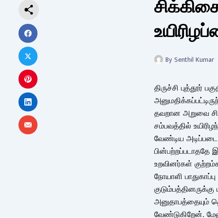
சிக்கிச
உயிரிழப
By
Senthil Kumar
திருச்சி புத்தூர் 
அனுமதிக்கப்பட்டிரு
தவறான அறுவை சிகிச
சம்பவத்தில் உயிரிழ
வேண்டிய அடிப்படை
பின்பற்றப்படாததே 
உறவினர்கள் குற்றம்
நோயாளி பாதுகாப்பு 
குடும்பத்தினருக்க
அனுதாபத்தையும் 
வேண்டுகிறேன். மேல