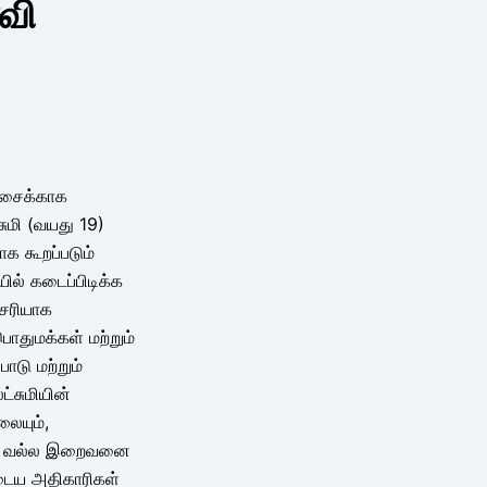
வி
ச்சைக்காக
சுமி (வயது 19)
க கூறப்படும்
யில் கடைப்பிடிக்க
 சரியாக
ொதுமக்கள் மற்றும்
ாடு மற்றும்
ட்சுமியின்
லையும்,
ாம் வல்ல இறைவனை
ுடைய அதிகாரிகள்