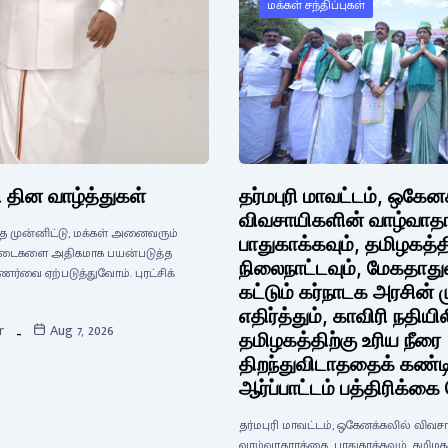
மக்கள் சந்திப்புகள்
 தின வாழ்த்துகள்
தர்மபுரி மாவட்டம், ஒகேன
விவசாயிகளின் வாழ்வா
ை முன்னிட்டு, மக்கள் அனைவரும்
பாதுகாக்கவும், தமிழகத்
் ஆடைகளை அதிகமாக பயன்படுத்த
நிலைநாட்டவும், மேகதா
ணர்வை ஏற்படுத்துவோம். புரட்சிக்
கட்டும் கர்நாடக அரசின் 
எதிர்த்தும், காவிரி நதியில
r
Aug 7, 2026
தமிழகத்திற்கு உரிய நீரை
திறந்துவிடாததைக் கண்டி
ஆர்ப்பாட்டம் பத்திரிக்கை
தர்மபுரி மாவட்டம், ஒகேனக்கலில் விவ
வாழ்வாதாரத்தை பாதுகாக்கவும், தமிழ