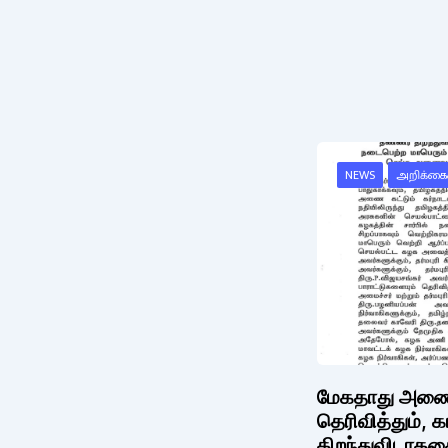
NEWS
அறிக்கை
மேகதாது அணை க
தெரிவித்தும், 
திறந்துவிடாததை