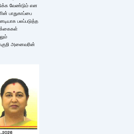
டுக்க வேண்டும் என
ின் பாதுகாப்பை
னடியாக பலப்படுத்த
ிக்கைகள்
லும்
க்குறி அனைவரின்