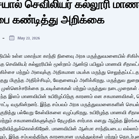
ையால் செவிலியர் கல்லூரி மாண
்பை கண்டித்து அறிக்கை
May 23, 2026
பகுதியில் உள்ள மகாத்மா காந்தி நினைவு அரசு மருத்துவமனையில் சிகி
ந்த செவிலியர் கல்லூரியில் மூன்றாம் ஆண்டு பயிலும் மாணவி சீதாலட்
்சை மற்றும் அளவுக்கு அதிகமான மயக்க மருந்து செலுத்தப்பட்டதா
ந்தது மிகுந்த அதிர்ச்சியும், வேதனையும் அளிக்கிறது. மருத்துவ துறை
 முன்னெச்சரிக்கை நடவடிக்கைகள் மற்றும் மருத்துவ நடைமுறைகள்
இந்த இளம் மாணவியின் உயிரிழப்பிற்கு காரணம் என சகமாணவிகள், ப
சாட்டி வருகின்றனர். இந்த சம்பவம் அரசு மருத்துவமனைகளின் செயல்ப
குறித்து பல்வேறு கேள்விகளை எழுப்புகிறது. உயிரிழந்த மாணவி சீதால
ு மற்றும் சகமாணவிகளுக்கும் தேமுதிக சார்பாக எனது ஆழ்ந்த இரங்க
தெரிவித்துக்கொள்கிறேன். மாணவியின் ஆன்மா சாந்தியடைய எல்ல
ும், இந்த சம்பவத்திற்கு காரணமான மருத்துவர்கள் மற்றும் தொடர்ப